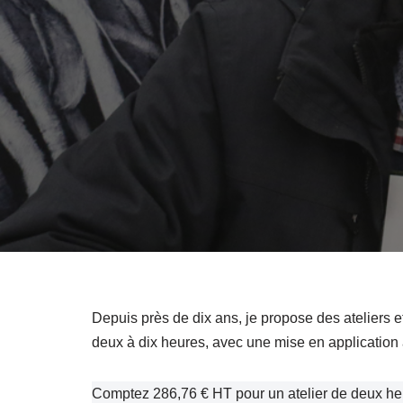
Depuis près de dix ans, je propose des ateliers e
deux à dix heures, avec une mise en application ad
Comptez 286,76 € HT pour un atelier de deux he