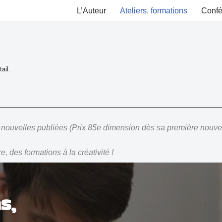
L’Auteur
Ateliers, formations
Confé
ail.
 nouvelles publiées (Prix 85e dimension dès sa première nouve
, des formations à la créativité !
s,