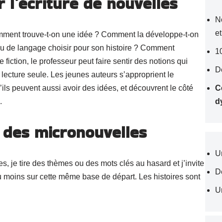
r l’écriture de nouvelles
N
et
Comment trouve-t-on une idée ? Comment la développe-t-on
au de langage choisir pour son histoire ? Comment
1
de fiction, le professeur peut faire sentir des notions qui
D
 lecture seule. Les jeunes auteurs s’approprient le
ls peuvent aussi avoir des idées, et découvrent le côté
C
.
d
e des micronouvelles
U
s, je tire des thèmes ou des mots clés au hasard et j’invite
D
u moins sur cette même base de départ. Les histoires sont
Un