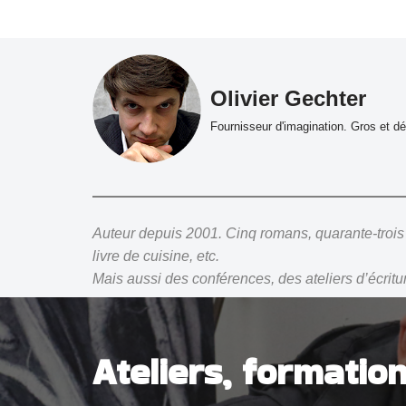
Aller
au
Olivier Gechter
contenu
Fournisseur d'imagination. Gros et dét
Auteur depuis 2001. Cinq romans, quarante-trois
livre de cuisine, etc.
Mais aussi des conférences, des ateliers d’écriture
Ateliers, formation