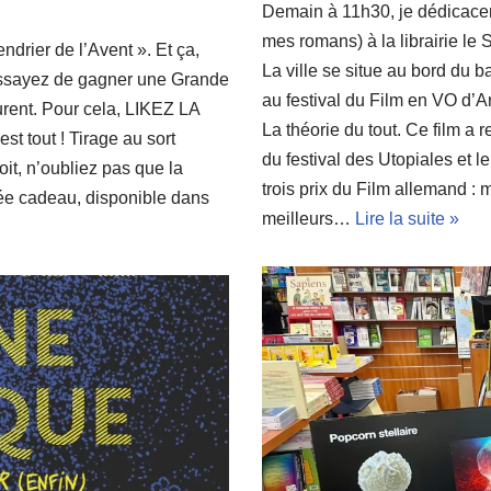
Demain à 11h30, je dédicace
mes romans) à la librairie le
endrier de l’Avent ». Et ça,
La ville se situe au bord du b
 essayez de gagner une Grande
au festival du Film en VO d’A
rent. Pour cela, LIKEZ LA
La théorie du tout. Ce film a 
out ! Tirage au sort
du festival des Utopiales et l
oit, n’oubliez pas que la
trois prix du Film allemand : 
ée cadeau, disponible dans
meilleurs…
Lire la suite »