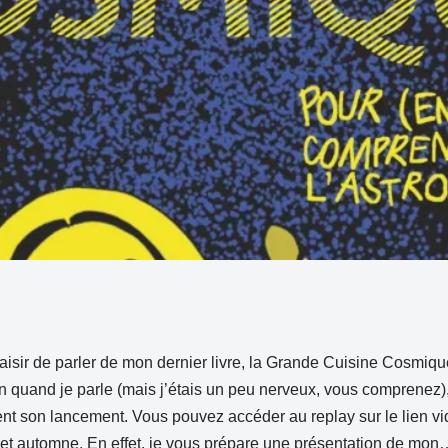
laisir de parler de mon dernier livre, la Grande Cuisine Cosmique
on quand je parle (mais j’étais un peu nerveux, vous comprenez), 
nt son lancement. Vous pouvez accéder au replay sur le lien vid
e cet automne. En effet, je vous prépare une présentation de mo