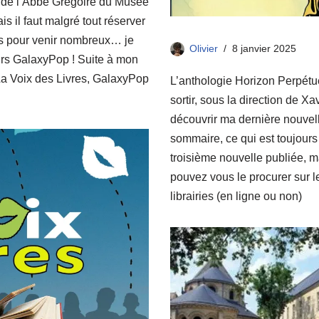
re de l’Abbé Grégoire du Musée
is il faut malgré tout réserver
us pour venir nombreux… je
Olivier
8 janvier 2025
urs GalaxyPop ! Suite à mon
La Voix des Livres, GalaxyPop
L’anthologie Horizon Perpétuel
sortir, sous la direction de X
découvrir ma dernière nouvell
sommaire, ce qui est toujours f
troisième nouvelle publiée, m
pouvez vous le procurer sur le
librairies (en ligne ou non)