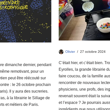
Olivier
27 octobre 2024
C’était hier, et c’était bien.
ure dimanche dernier, pendant
Eyrolles, la grande librairie
t même remotivant, pour un
faire coucou, de la famille auss
etien peut être réécouté sur
rencontrer de nouveaux lecteur
ntre : le 26 octobre prochain
physiciens, une profs, des ing
ris). Il y aura des sucreries.
revenait souvent était la suiva
, à la librairie le Sillage de
et l’espace ? Je pourrais au
s et métiers de Paris.
ingrédients que nous utiliso