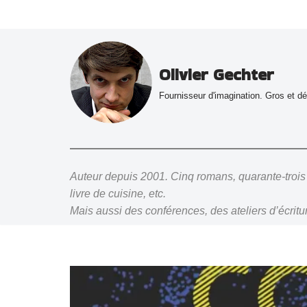
Aller
au
Olivier Gechter
contenu
Fournisseur d'imagination. Gros et dét
Auteur depuis 2001. Cinq romans, quarante-trois
livre de cuisine, etc.
Mais aussi des conférences, des ateliers d’écriture